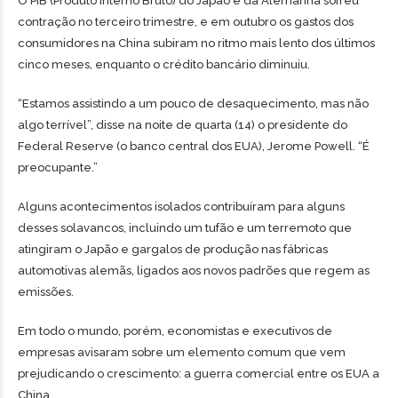
O PIB (Produto Interno Bruto) do Japão e da Alemanha sofreu
contração no terceiro trimestre, e em outubro os gastos dos
consumidores na China subiram no ritmo mais lento dos últimos
cinco meses, enquanto o crédito bancário diminuiu.
“Estamos assistindo a um pouco de desaquecimento, mas não
algo terrível”, disse na noite de quarta (14) o presidente do
Federal Reserve (o banco central dos EUA), Jerome Powell. “É
preocupante.”
Alguns acontecimentos isolados contribuíram para alguns
desses solavancos, incluindo um tufão e um terremoto que
atingiram o Japão e gargalos de produção nas fábricas
automotivas alemãs, ligados aos novos padrões que regem as
emissões.
Em todo o mundo, porém, economistas e executivos de
empresas avisaram sobre um elemento comum que vem
prejudicando o crescimento: a guerra comercial entre os EUA a
China.