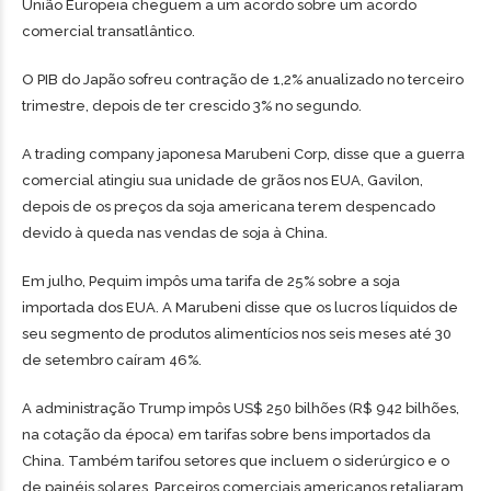
União Europeia cheguem a um acordo sobre um acordo
comercial transatlântico.
O PIB do Japão sofreu contração de 1,2% anualizado no terceiro
trimestre, depois de ter crescido 3% no segundo.
A trading company japonesa Marubeni Corp, disse que a guerra
comercial atingiu sua unidade de grãos nos EUA, Gavilon,
depois de os preços da soja americana terem despencado
devido à queda nas vendas de soja à China.
Em julho, Pequim impôs uma tarifa de 25% sobre a soja
importada dos EUA. A Marubeni disse que os lucros líquidos de
seu segmento de produtos alimentícios nos seis meses até 30
de setembro caíram 46%.
A administração Trump impôs US$ 250 bilhões (R$ 942 bilhões,
na cotação da época) em tarifas sobre bens importados da
China. Também tarifou setores que incluem o siderúrgico e o
de painéis solares. Parceiros comerciais americanos retaliaram.