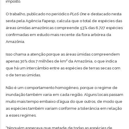
imposto.
O trabalho, publicado no periódico
PLoS One
e destacado nesta
sexta pela Agência Fapesp, calcula que o total de espécies das
áreas úmidas amazônicas compreende 53% das 6.727 espécies
confirmadas em estudo mais recente da flora arbórea da
Amazônia.
Isso chama a atenção porque as áreas úmidas compreendem
apenas 30% dos 7 milhões de km² da Amazônia, o que indica
que há um intercâmbio entre as espécies de terras secas com
o de terras úmidas.
Não é um comportamento homogêneo, porque o regime de
inundação também varia em cada região. Alguns locais passam
muito mais tempo embaixo d’água do que outros, de modo que
as espécies também variam conforme a tolerância em relação
a esses regimes.
“Ninguém esperava que metade de todas as espécies de