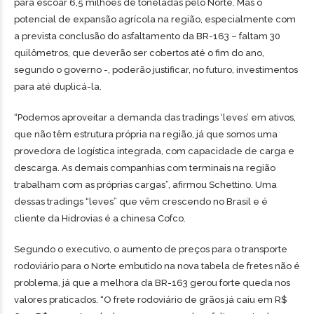
para escoar 6,5 milhões de toneladas pelo Norte. Mas o
potencial de expansão agrícola na região, especialmente com
a prevista conclusão do asfaltamento da BR-163 – faltam 30
quilômetros, que deverão ser cobertos até o fim do ano,
segundo o governo -, poderão justificar, no futuro, investimentos
para até duplicá-la.
“Podemos aproveitar a demanda das tradings ‘leves’ em ativos,
que não têm estrutura própria na região, já que somos uma
provedora de logística integrada, com capacidade de carga e
descarga. As demais companhias com terminais na região
trabalham com as próprias cargas”, afirmou Schettino. Uma
dessas tradings “leves” que vêm crescendo no Brasil e é
cliente da Hidrovias é a chinesa Cofco.
Segundo o executivo, o aumento de preços para o transporte
rodoviário para o Norte embutido na nova tabela de fretes não é
problema, já que a melhora da BR-163 gerou forte queda nos
valores praticados. “O frete rodoviário de grãos já caiu em R$